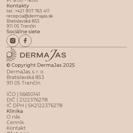
PI: 8:00 - 16:00
Kontakty
tel.: +421 907 763 411
recepcia@dermajas.sk
Bratislavská 853
911 05 Trenčín
Sociálne siete
© Copyright DermaJas 2025
DermaJas, s. r. o.
Bratislavská 853
911 05 Trenčín
IČO | 56650141
DIČ | 2122376278
IČ DPH | SK2122376278
Klinika
O nás
Cenník
Kontakt