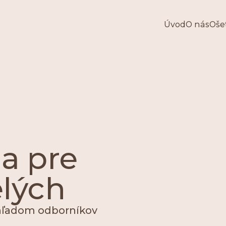
Úvod
O nás
Oše
a pre
elých
ohľadom odborníkov