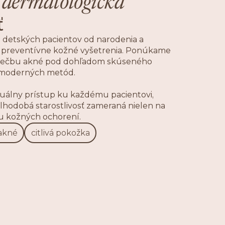
á
dermatologická
ť
detských pacientov od narodenia a
preventívne kožné vyšetrenia. Ponúkame
 liečbu akné pod dohľadom skúseného
 moderných metód.
iduálny prístup ku každému pacientovi,
lhodobá starostlivosť zameraná nielen na
ciu kožných ochorení.
akné
citlivá pokožka