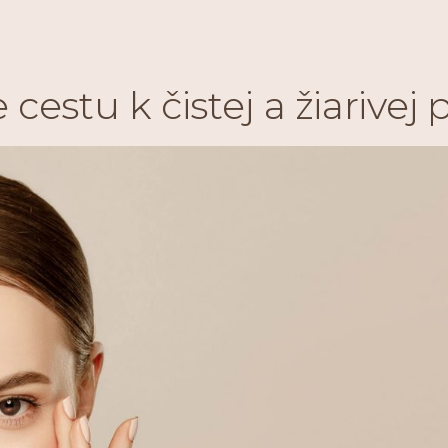
e cestu k
čistej a žiarivej
p