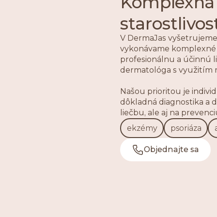
Komplexn
starostlivos
V DermaJas vyšetrujeme 
vykonávame komplexné 
profesionálnu a účinnú
dermatológa s využitím
Našou prioritou je indiv
dôkladná diagnostika a d
liečbu, ale aj na preven
ekzémy
psoriáza
Objednajte sa