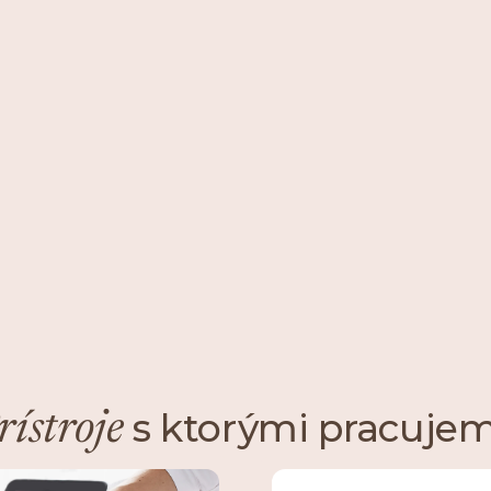
"N
od
vy
–
s ktorými pracuje
rístroje