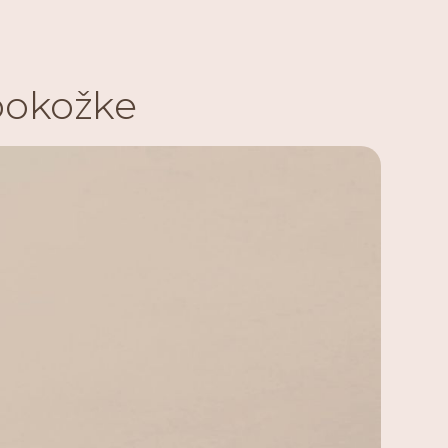
okožke