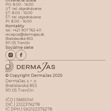
Otváracia doba
PO: 8:00 - 16:00
UT: tel. objednávanie
ST: 8:00 - 16:00
ŠT: tel. objednávanie
PI: 8:00 - 16:00
Kontakty
tel.: +421 907 763 411
recepcia@dermajas.sk
Bratislavská 853
911 05 Trenčín
Sociálne siete
© Copyright DermaJas 2025
DermaJas, s. r. o.
Bratislavská 853
911 05 Trenčín
IČO | 56650141
DIČ | 2122376278
IČ DPH | SK2122376278