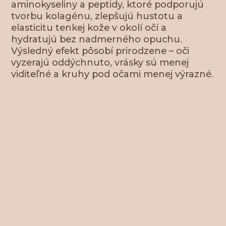
aminokyseliny a peptidy, ktoré podporujú
tvorbu kolagénu, zlepšujú hustotu a
elasticitu tenkej kože v okolí očí a
hydratujú bez nadmerného opuchu.
Výsledný efekt pôsobí prirodzene – oči
vyzerajú oddýchnuto, vrásky sú menej
viditeľné a kruhy pod očami menej výrazné.
Pred zákrokom sa odporúča niekoľko dní vysadiť lieky
alebo doplnky, ktoré zvyšujú krvácavosť, a vyhnúť sa
alkoholu či intenzívnej fyzickej aktivite deň pred
zákrokom. Na ošetrenie príďte bez make-upu a v
prípade sklonu k modrinám je vhodné konzultovať
podporné prípravky.